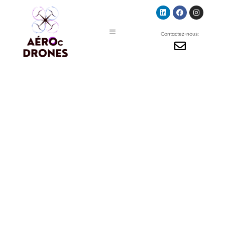
Contactez-nous:
de
Une équipe
formateu
rs